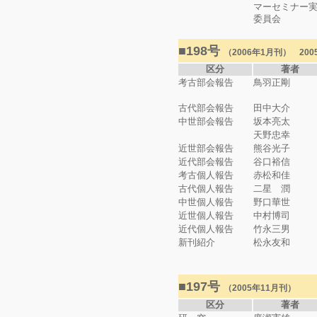
マーセミナー
委員会
■198号
（2006年1月刊） 20
区分
著者
考古部会報告
鳥羽正剛
古代部会報告
田中大介
中世部会報告
坂本亮太
天野忠幸
近世部会報告
熊谷光子
近代部会報告
谷口裕信
考古個人報告
赤松和佳
古代個人報告
二星 潤
中世個人報告
野口華世
近世個人報告
中村博司
近代個人報告
竹永三男
新刊紹介
松永友和
■197号
（2005年11月刊）
区分
著者