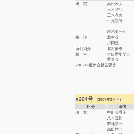
研 究
高松雅文
三河雅弘
正木有美
中元崇智
鈴木勇一郎
書 評
北村英一
川岡勉
新刊紹介
北村優季
報 告
大阪歴史学会
委員会
2007年度大会報告要旨
■204号
（2007年3月刊）
区分
著者
研 究
中町美香子
八木直樹
若林陵一
髙田祐介