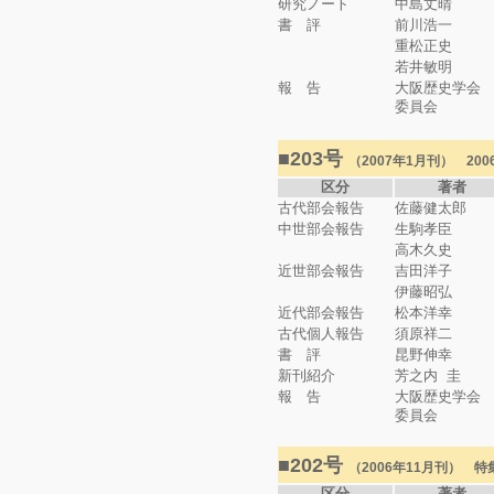
研究ノート
中島丈晴
書 評
前川浩一
重松正史
若井敏明
報 告
大阪歴史学会
委員会
■203号
（2007年1月刊） 20
区分
著者
古代部会報告
佐藤健太郎
中世部会報告
生駒孝臣
高木久史
近世部会報告
吉田洋子
伊藤昭弘
近代部会報告
松本洋幸
古代個人報告
須原祥二
書 評
昆野伸幸
新刊紹介
芳之内 圭
報 告
大阪歴史学会
委員会
■202号
（2006年11月刊）
区分
著者