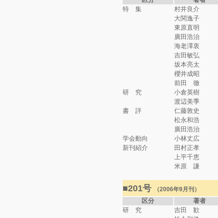
特 集
村井良介
大関逸子
東原直明
廣田浩治
海老澤衷
吉田敏弘
坂本亮太
櫻井成昭
前田 徹
研 究
小倉英樹
渡辺美季
書 評
仁藤敦史
松永和浩
廣田浩治
学会動向
小林丈広
新刊紹介
田村正孝
上平千恵
米原 謙
■201号
（2006年9月刊）
区分
著者
研 究
吉田 歓