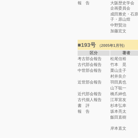
報 告
大阪歴史学会
企画委員会
成田雅史・石
子・原山煌
中野賢治
加藤宏文
■193号
（2005年1月刊）
区分
著者
考古部会報告
松尾信裕
古代部会報告
竹本 晃
中世部会報告
栗山圭子
村井良介
近世部会報告
羽田真也
山下聡一
近代部会報告
橋爪紳也
古代個人報告
江草宣友
書 評
杉本弘幸
報 告
坂本亮太
飯田直樹
岸本直文