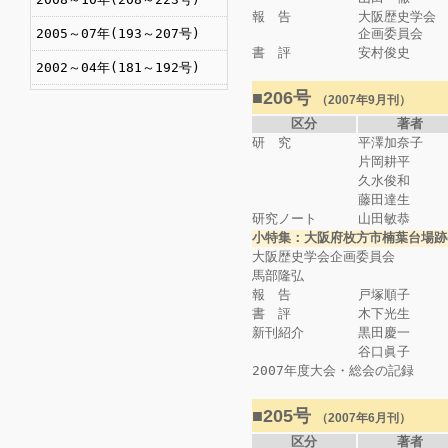
報 告
大阪歴史学会
2005～07年(193～207号)
企画委員会
書 評
安村俊史
2002～04年(181～192号)
■206号
（2007年9月刊）
区分
著者
研 究
平澤加奈子
片岡耕平
久水俊和
藤田達生
研究ノート
山田敏恭
小特集：大阪府枚方市楠葉台場跡
大阪歴史学会企画委員会
馬部隆弘
報 告
戸塚順子
書 評
木下光生
新刊紹介
黒田慶一
谷口眞子
2007年度大会・総会の記録
■205号
（2007年6月刊）
区分
著者