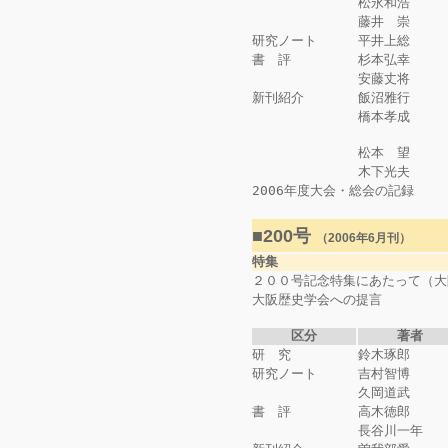
松永和浩
藤井 崇
研究ノート
平井上総
書 評
杉本弘幸
安藤丈将
新刊紹介
飯沼雅行
橋本孝成
松本 望
木下光夫
2006年度大会・総会の記録
■200号
（2006年6月刊）
特集
２００号記念特集にあたって（大
大阪歴史学会への提言
区分
著者
研 究
鈴木琢郎
研究ノート
吉村智博
久岡道武
書 評
高木徳郎
長谷川一年