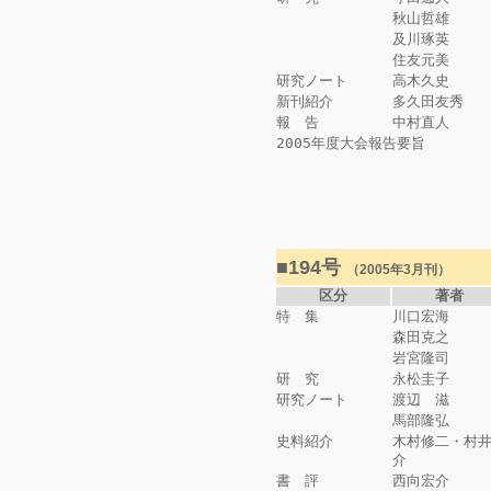
秋山哲雄
及川琢英
住友元美
研究ノート
高木久史
新刊紹介
多久田友秀
報 告
中村直人
2005年度大会報告要旨
■194号
（2005年3月刊）
区分
著者
特 集
川口宏海
森田克之
岩宮隆司
研 究
永松圭子
研究ノート
渡辺 滋
馬部隆弘
史料紹介
木村修二・村
介
書 評
西向宏介