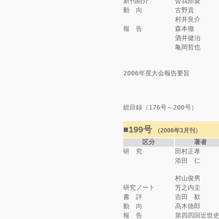
新刊紹介
曽我部愛
動 向
古野貢
村井良介
報 告
森本徹
酒井健治
亀岡哲也
2006年度大会報告要旨
総目録（176号～200号）
■199号
（2006年3月刊）
区分
著者
研 究
田村正孝
添田 仁
村山俊男
研究ノート
芳之内圭
書 評
吉田 歓
動 向
高木徳郎
報 告
第四四回近世