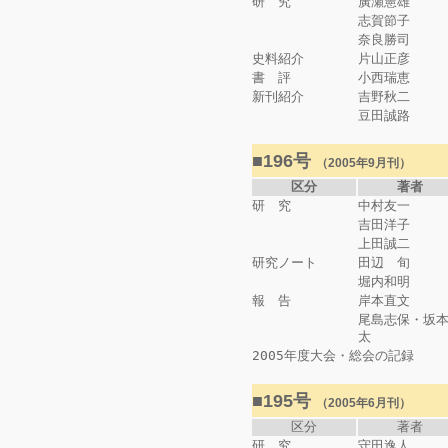
研 究
廣瀬憲雄
志賀節子
奈良勝司
史料紹介
片山正彦
書 評
小西瑞恵
新刊紹介
吉野秋二
豆田誠路
■196号
（2005年9月刊）
区分
著者
研 究
中村友一
吉田洋子
上田誠二
研究ノート
田辺 旬
堀内和明
報 告
岸本直文
尾島志保・坂
太
2005年度大会・総会の記録
■195号
（2005年6月刊）
区分
著者
研 究
守田逸人