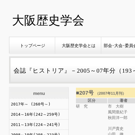
大阪歴史学会
トップページ
大阪歴史学会とは
部会･大会･委員
会誌『ヒストリア』－2005～07年分（193
■207号
menu
（2007年11月刊）
区分
著者
2017年～ (260号～)
研 究
市 大樹
風間亜紀子
2014～16年(242～259号)
秋田洋一郎
2011～13年(224～241号)
川戸貴史
山田 徹
2008～10年(208～223号)