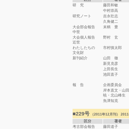
研 究
藤田和敏
中村崇高
研究ノート
吉永壮志
久角健二
大会部会報告
末柄 豊
中世
大会個人報告
野村 玄
近世
わたしたちの
市村慎太郎
文化財
新刊紹介
山田 徹
新見克彦
上田長生
池田直子
報 告
企画委員会
岸本直文・山
暁・北山峰生
魚津知克
■229号
（2011年12月刊） 20
区分
著者
考古部会報告
藤田道子