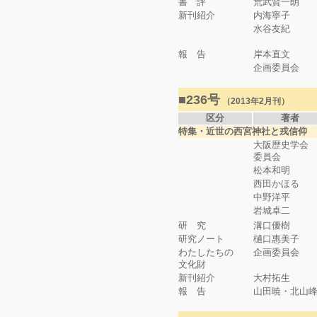
書 評
荒武賢一朗
新刊紹介
内海寧子
水谷友紀
報 告
岸本直文
企画委員会
■236号
（2013年2月刊）
区分
著者
特集・近世の西宮神社と戎信仰
大阪歴史学会
委員会
松本和明
西田かほる
中野洋平
岩城卓二
研 究
溝口優樹
研究ノート
樋口惠美子
わたしたちの
企画委員会
文化財
新刊紹介
大村拓生
報 告
山田暁・北山