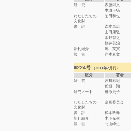
研 究
森脇崇文
本城正徳
わたしたちの
芝田和也
文化財
書 評
森本昌広
山田康弘
水野智之
桜井英治
新刊紹介
鄭 英實
報 告
岸本直文
■224号
（2011年2月刊）
区分
著者
研 究
宮川麻紀
稲垣 翔
研究ノート
榊原史子
わたしたちの
企画委員会
文化財
書 評
松本政春
新刊紹介
木下光生
報 告
北山峰生