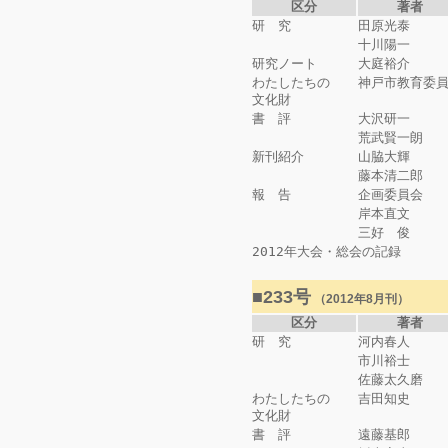
区分
著者
研 究
田原光泰
十川陽一
研究ノート
大庭裕介
わたしたちの
神戸市教育委
文化財
書 評
大沢研一
荒武賢一朗
新刊紹介
山脇大輝
藤本清二郎
報 告
企画委員会
岸本直文
三好 俊
2012年大会・総会の記録
■233号
（2012年8月刊）
区分
著者
研 究
河内春人
市川裕士
佐藤太久磨
わたしたちの
吉田知史
文化財
書 評
遠藤基郎