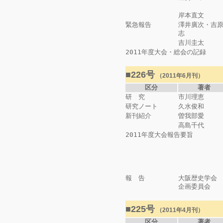
岸本直文
緊急報告
澤井廣次・吉
志
吉川圭太
2011年度大会・総会の記録
■226号
（2011年6月刊）
区分
著者
研 究
市川理恵
研究ノート
久水俊和
新刊紹介
曽我部愛
高島千代
2011年度大会報告要旨
報 告
大阪歴史学会
企画委員会
■225号
（2011年4月刊）
区分
著者