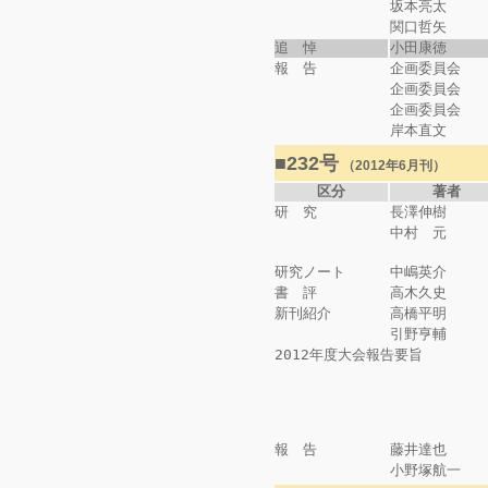
坂本亮太
関口哲矢
追 悼
小田康徳
報 告
企画委員会
企画委員会
企画委員会
岸本直文
■232号
（2012年6月刊）
区分
著者
研 究
長澤伸樹
中村 元
研究ノート
中嶋英介
書 評
高木久史
新刊紹介
高橋平明
引野亨輔
2012年度大会報告要旨
報 告
藤井達也
小野塚航一