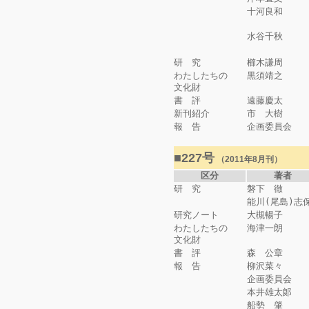
十河良和
水谷千秋
研 究
櫛木謙周
わたしたちの
黒須靖之
文化財
書 評
遠藤慶太
新刊紹介
市 大樹
報 告
企画委員会
■227号
（2011年8月刊）
区分
著者
研 究
磐下 徹
能川(尾島)志
研究ノート
大槻暢子
わたしたちの
海津一朗
文化財
書 評
森 公章
報 告
柳沢菜々
企画委員会
本井雄太郞
船勢 肇