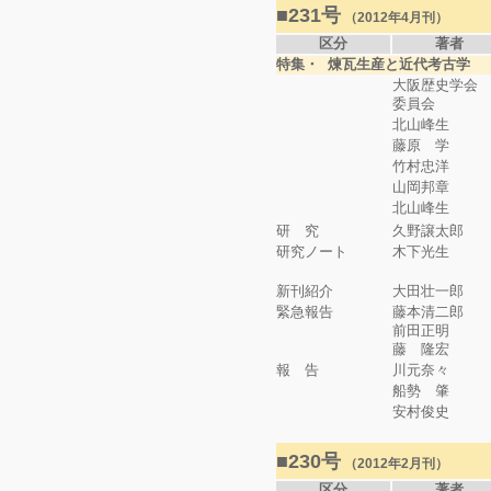
■231号
（2012年4月刊）
区分
著者
特集・ 煉瓦生産と近代考古学
大阪歴史学会
委員会
北山峰生
藤原 学
竹村忠洋
山岡邦章
北山峰生
研 究
久野譲太郎
研究ノート
木下光生
新刊紹介
大田壮一郎
緊急報告
藤本清二郎
前田正明
藤 隆宏
報 告
川元奈々
船勢 肇
安村俊史
■230号
（2012年2月刊）
区分
著者