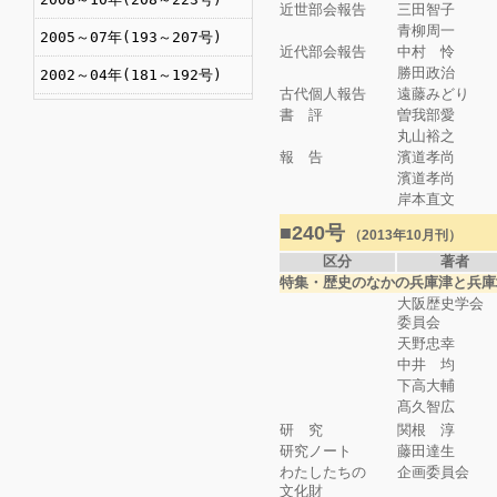
近世部会報告
三田智子
青柳周一
2005～07年(193～207号)
近代部会報告
中村 怜
勝田政治
2002～04年(181～192号)
古代個人報告
遠藤みどり
書 評
曽我部愛
丸山裕之
報 告
濱道孝尚
濱道孝尚
岸本直文
■240号
（2013年10月刊）
区分
著者
特集・歴史のなかの兵庫津と兵庫
大阪歴史学会
委員会
天野忠幸
中井 均
下高大輔
髙久智広
研 究
関根 淳
研究ノート
藤田達生
わたしたちの
企画委員会
文化財