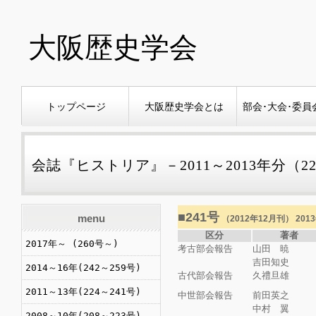
大阪歴史学会
トップページ
大阪歴史学会とは
部会･大会･委員
会誌『ヒストリア』－2011～2013年分（22
■241号
menu
（2012年12月刊） 20
区分
著者
2017年～ (260号～)
考古部会報告
山田 暁
吉田知史
2014～16年(242～259号)
古代部会報告
久禮旦雄
2011～13年(224～241号)
中世部会報告
前田英之
中村 翼
2008～10年(208～223号)