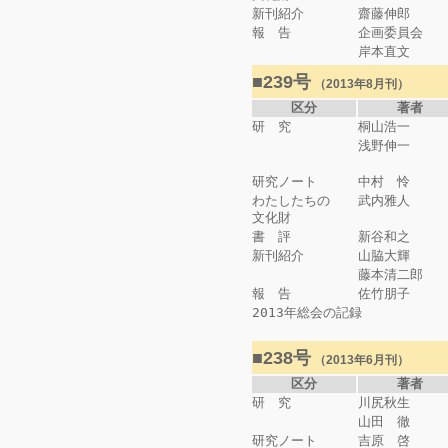
新刊紹介
齋藤伸郎
報 告
企画委員会
岸本直文
■239号
（2013年8月刊）
区分
著者
研 究
桐山浩一
浅野伸一
研究ノート
中村 怜
わたしたちの
武内雅人
文化財
書 評
新谷和之
新刊紹介
山脇大輝
藤本清二郎
報 告
佐竹朋子
2013年総会の記録
■238号
（2013年6月刊）
区分
著者
研 究
川尻秋生
山田 徹
研究ノート
吉原 啓