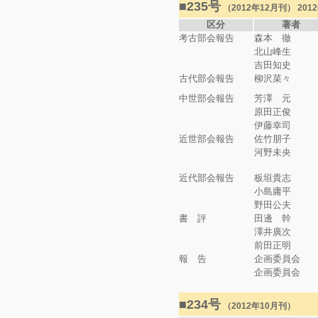
■235号
（2012年12月刊） 20
区分
著者
考古部会報告
森本 徹
北山峰生
吉田知史
古代部会報告
柳沢菜々
中世部会報告
芳澤 元
原田正俊
伊藤幸司
近世部会報告
佐竹朋子
河野未央
近代部会報告
板垣貴志
小島庸平
野田公夫
書 評
田邊 幹
澤井廣次
前田正明
報 告
企画委員会
企画委員会
■234号
（2012年10月刊）