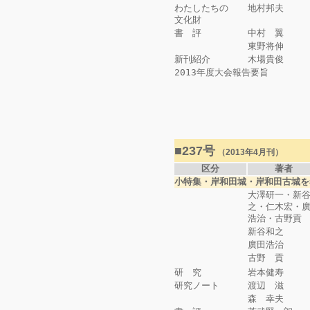
わたしたちの
地村邦夫
文化財
書 評
中村 翼
東野将伸
新刊紹介
木場貴俊
2013年度大会報告要旨
■237号
（2013年4月刊）
区分
著者
小特集・岸和田城・岸和田古城を
大澤研一・新
之・仁木宏・
浩治・古野貢
新谷和之
廣田浩治
古野 貢
研 究
岩本健寿
研究ノート
渡辺 滋
森 幸夫