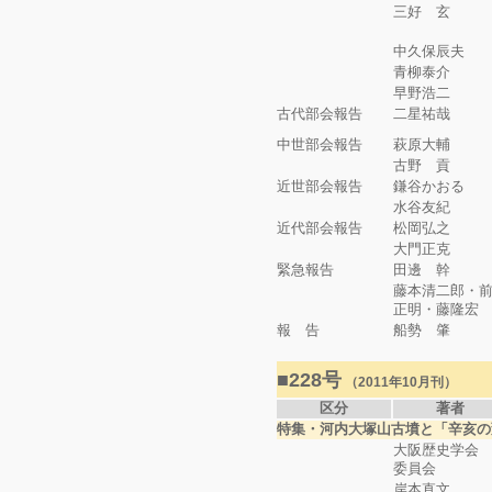
三好 玄
中久保辰夫
青柳泰介
早野浩二
古代部会報告
二星祐哉
中世部会報告
萩原大輔
古野 貢
近世部会報告
鎌谷かおる
水谷友紀
近代部会報告
松岡弘之
大門正克
緊急報告
田邊 幹
藤本清二郎・
正明・藤隆宏
報 告
船勢 肇
■228号
（2011年10月刊）
区分
著者
特集・河内大塚山古墳と「辛亥の
大阪歴史学会
委員会
岸本直文