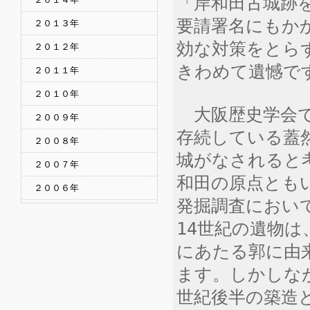
「岸和田古城跡を
要請署名にもか
２０１３年
効な対策をとら
２０１２年
きわめて遺憾で
２０１１年
２０１０年
大阪歴史学会で
２００９年
存続している蓋
２００８年
城がなされると
２００７年
和田の原点とも
２００６年
発掘調査におい
14世紀の遺物
にあたる郭に由
ます。しかしな
世紀後半の築造