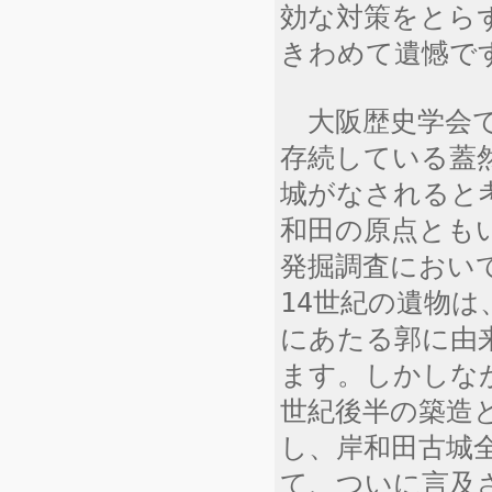
効な対策をとら
きわめて遺憾で
大阪歴史学会で
存続している蓋
城がなされると
和田の原点とも
発掘調査におい
14世紀の遺物
にあたる郭に由
ます。しかしな
世紀後半の築造
し、岸和田古城
て、ついに言及