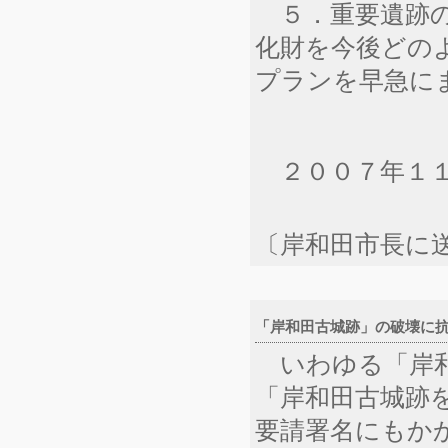
５．重要遺跡の
化財を今後どの
プランを早急に
２００７年１１
〔岸和田市長に
「岸和田古城跡」の破壊に抗議
いわゆる「岸和
「岸和田古城跡を
要請署名にもか